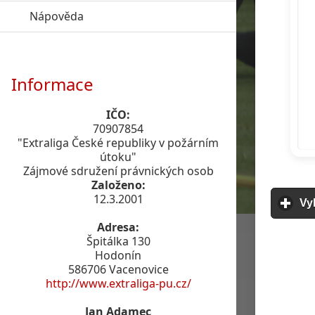
Nápověda
click to expand contents
Informace
IČO:
70907854
"Extraliga České republiky v požárním
útoku"
Zájmové sdružení právnických osob
Založeno:
12.3.2001
Vy
Adresa:
Špitálka 130
Hodonín
586706 Vacenovice
http://www.extraliga-pu.cz/
Jan Adamec