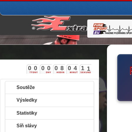
0
0
0
0
0
8
0
4
0
9
1
0
TÝDNY
DNY
HODIN
MINUT
SEKUND
Soutěže
Výsledky
Statistiky
Síň slávy