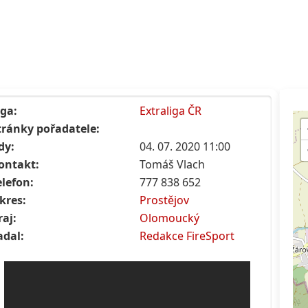
iga:
Extraliga ČR
tránky pořadatele:
dy:
04. 07. 2020 11:00
ontakt:
Tomáš Vlach
elefon:
777 838 652
kres:
Prostějov
raj:
Olomoucký
adal:
Redakce FireSport