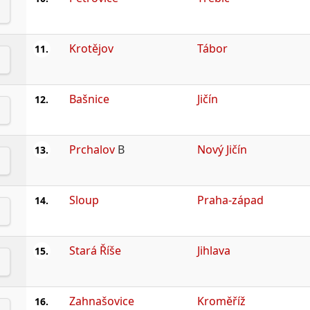
Krotějov
Tábor
11.
Bašnice
Jičín
12.
Prchalov
B
Nový Jičín
13.
Sloup
Praha-západ
14.
Stará Říše
Jihlava
15.
Zahnašovice
Kroměříž
16.