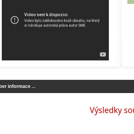
ber informace ...
click to expand contents
Výsledky so