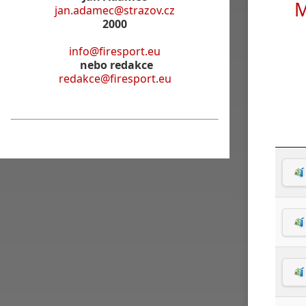
M
jan.adamec@strazov.cz
2000
info@firesport.eu
nebo redakce
redakce@firesport.eu