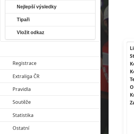
Nejlepší výsledky
Tipaři
Vložit odkaz
L
S
Registrace
K
K
Extraliga ČR
click to expand contents
T
O
Pravidla
click to expand contents
K
Soutěže
click to expand contents
Z
Statistika
click to expand contents
Ostatní
click to expand contents