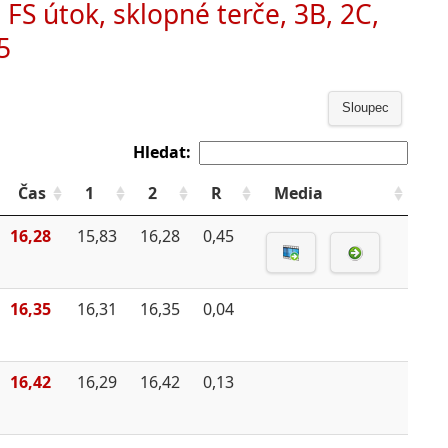
 FS útok, sklopné terče, 3B, 2C,
5
Sloupec
Hledat:
Čas
1
2
R
Media
16,28
15,83
16,28
0,45
16,35
16,31
16,35
0,04
16,42
16,29
16,42
0,13