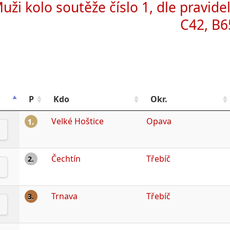
uži kolo soutěže číslo 1, dle pravidel
C42, B6
P
Kdo
Okr.
Velké Hoštice
Opava
1.
Čechtín
Třebíč
2.
Trnava
Třebíč
3.