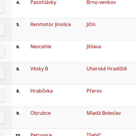
Pasohlávky
Brno-venkov
4.
Renmotor Jinolice
Jičín
5.
Nevcehle
Jihlava
6.
Vésky
B
Uherské Hradiště
6.
Hrabůvka
Přerov
8.
Obrubce
Mladá Boleslav
9.
Petrovice
Třebíč
10.