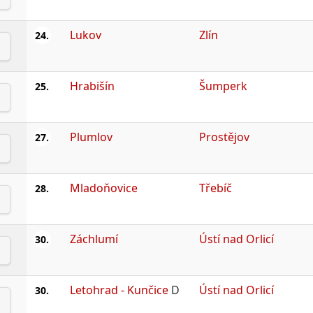
Lukov
Zlín
24.
Hrabišín
Šumperk
25.
Plumlov
Prostějov
27.
Mladoňovice
Třebíč
28.
Záchlumí
Ústí nad Orlicí
30.
Letohrad - Kunčice
D
Ústí nad Orlicí
30.