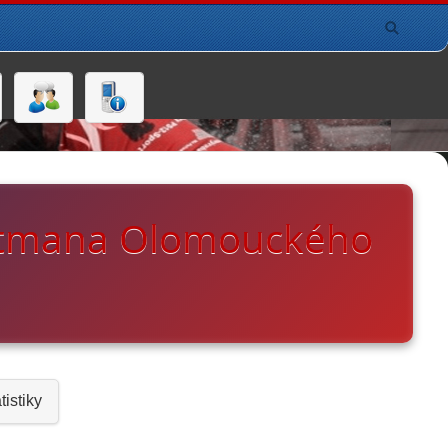
ejtmana Olomouckého
e
tistiky