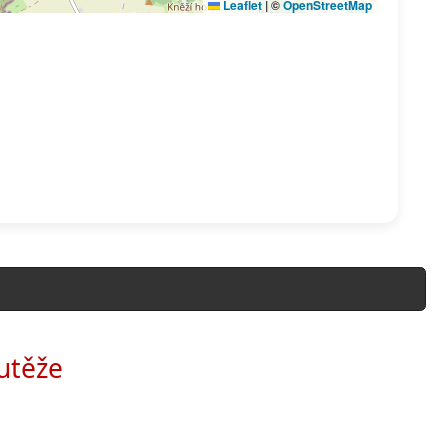
utěže