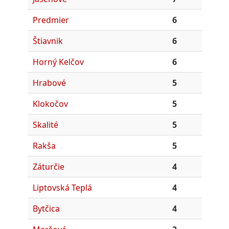
Predmier
6
Štiavnik
6
Horný Kelčov
6
Hrabové
5
Klokočov
5
Skalité
5
Rakša
5
Záturčie
4
Liptovská Teplá
4
Bytčica
4