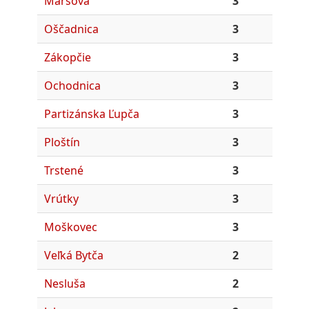
Maršová
3
Oščadnica
3
Zákopčie
3
Ochodnica
3
Partizánska Ľupča
3
Ploštín
3
Trstené
3
Vrútky
3
Moškovec
3
Veľká Bytča
2
Nesluša
2