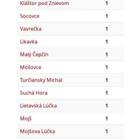
Kláštor pod Znievom
1
Socovce
1
Vavrečka
1
Likavka
1
Malý Čepčín
1
Mošovce
1
Turčiansky Michal
1
Suchá Hora
1
Lietavská Lúčka
1
Mojš
1
Mojšova Lúčka
1