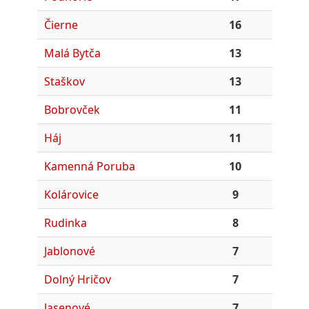
Čierne
16
Malá Bytča
13
Staškov
13
Bobrovček
11
Háj
11
Kamenná Poruba
10
Kolárovice
9
Rudinka
8
Jablonové
7
Dolný Hričov
7
Jasenové
7