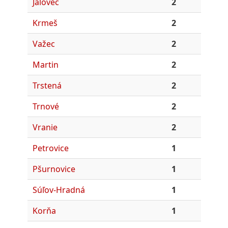
Jalovec
2
Krmeš
2
Važec
2
Martin
2
Trstená
2
Trnové
2
Vranie
2
Petrovice
1
Pšurnovice
1
Súľov-Hradná
1
Korňa
1