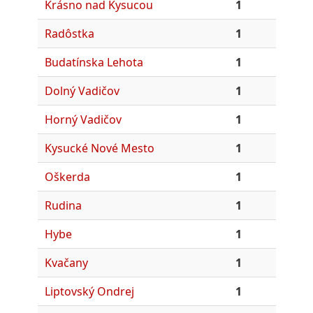
Krásno nad Kysucou
1
Radôstka
1
Budatínska Lehota
1
Dolný Vadičov
1
Horný Vadičov
1
Kysucké Nové Mesto
1
Oškerda
1
Rudina
1
Hybe
1
Kvačany
1
Liptovský Ondrej
1