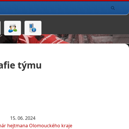
afie týmu
15. 06. 2024
hár hejtmana Olomouckého kraje