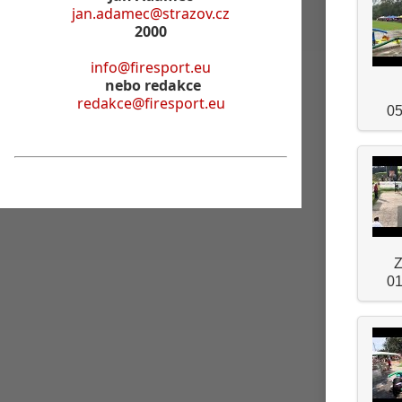
jan.adamec@strazov.cz
2000
info@firesport.eu
nebo redakce
redakce@firesport.eu
05
Z
01