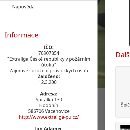
Nápověda
click to expand contents
Informace
IČO:
Dalš
70907854
"Extraliga České republiky v požárním
útoku"
Zájmové sdružení právnických osob
Založeno:
12.3.2001
Adresa:
Špitálka 130
Hodonín
Špič
586706 Vacenovice
http://www.extraliga-pu.cz/
Jan Adamec