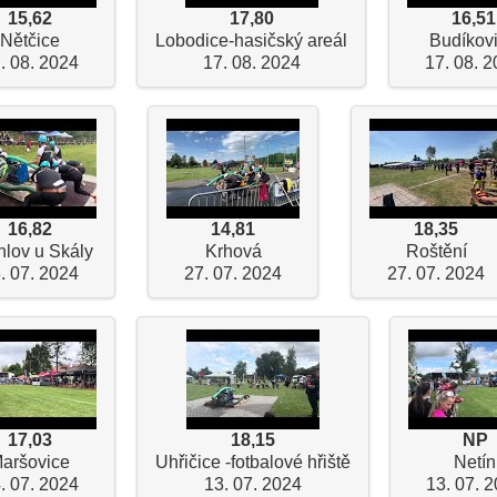
15,62
17,80
16,51
Nětčice
Lobodice-hasičský areál
Budíkov
. 08. 2024
17. 08. 2024
17. 08. 
16,82
14,81
18,35
lov u Skály
Krhová
Roštění
. 07. 2024
27. 07. 2024
27. 07. 2024
17,03
18,15
NP
aršovice
Uhřičice -fotbalové hřiště
Netín
. 07. 2024
13. 07. 2024
13. 07. 