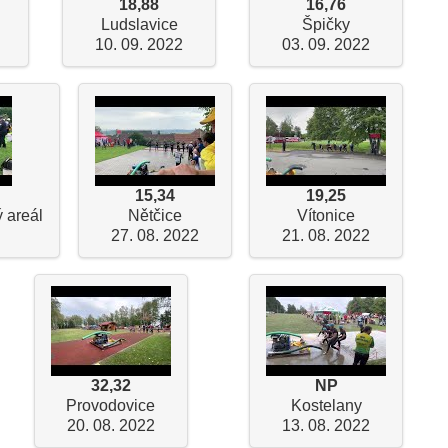
18,88
16,76
Ludslavice
Špičky
10. 09. 2022
03. 09. 2022
15,34
19,25
 areál
Nětčice
Vítonice
27. 08. 2022
21. 08. 2022
32,32
NP
Provodovice
Kostelany
20. 08. 2022
13. 08. 2022