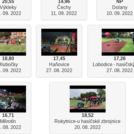
20,55
14,96
NP
Výkleky
Čechy
Dolany
. 09. 2022
11. 09. 2022
10. 09. 2022
18,80
17,45
17,26
Hlubočky
Haňovice
Lobodice - hasičský
. 09. 2022
27. 08. 2022
27. 08. 2022
16,71
18,52
Měrotín
Rokytnice-u hasičské zbrojnice
. 08. 2022
20. 08. 2022