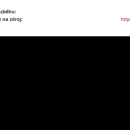
ozběhu:
 na zdroj:
http