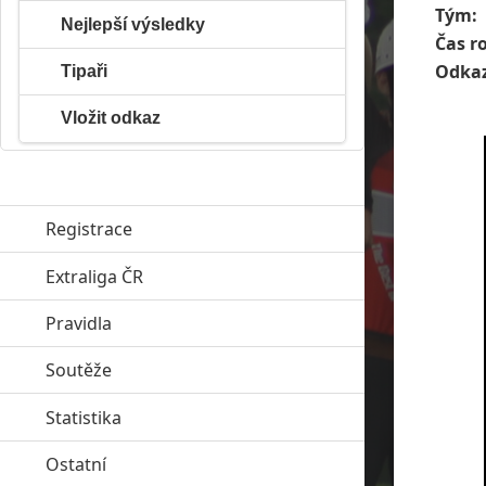
Tým:
Nejlepší výsledky
Čas r
Odkaz
Tipaři
Vložit odkaz
Registrace
Extraliga ČR
click to expand contents
Pravidla
click to expand contents
Soutěže
click to expand contents
Statistika
click to expand contents
Ostatní
click to expand contents