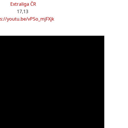
Extraliga ČR
17,13
s://youtu.be/vPSo_mjFXjk