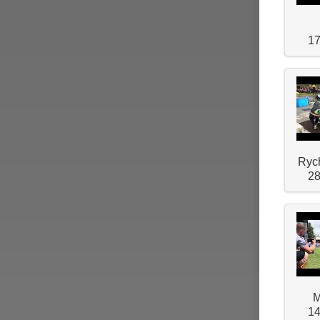
17
Rych
28
M
14