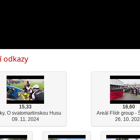
í odkazy
15,33
16,60
ky, O svatomartinskou Husu
Areál Flídr group - 
09. 11. 2024
26. 10. 20