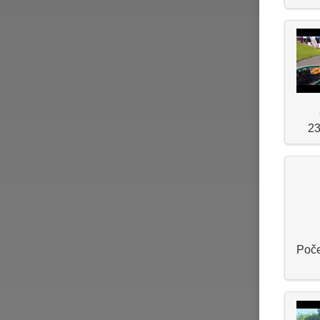
23
Poče