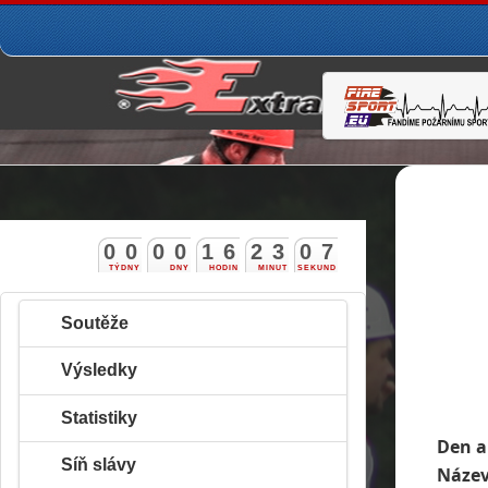
0
0
0
0
1
6
2
3
0
6
TÝDNY
DNY
HODIN
MINUT
SEKUND
Soutěže
Výsledky
Statistiky
Den a
Síň slávy
Název