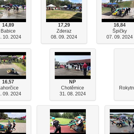
14,89
17,29
16,84
Babice
Zderaz
Špičky
. 10. 2024
08. 09. 2024
07. 09. 2024
16,57
NP
ahorčice
Chotěmice
Rokytn
. 09. 2024
31. 08. 2024