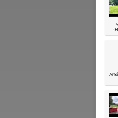
M
04
Areá