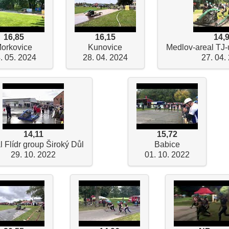
16,85
16,15
14,
orkovice
Kunovice
Medlov-areal TJ-
. 05. 2024
28. 04. 2024
27. 04.
14,11
15,72
l Flídr group Široký Důl
Babice
29. 10. 2022
01. 10. 2022