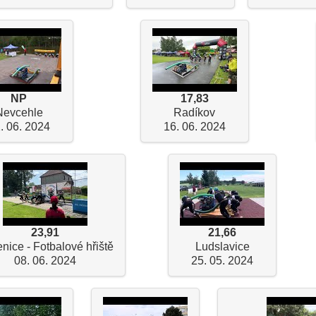
NP
17,83
Nevcehle
Radíkov
. 06. 2024
16. 06. 2024
23,91
21,66
nice - Fotbalové hřiště
Ludslavice
08. 06. 2024
25. 05. 2024