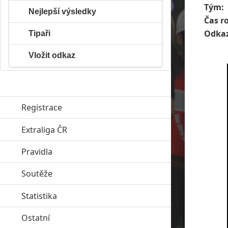
Tým:
Nejlepší výsledky
Čas r
Odkaz
Tipaři
Vložit odkaz
Registrace
Extraliga ČR
click to expand contents
Pravidla
click to expand contents
Soutěže
click to expand contents
Statistika
click to expand contents
Ostatní
click to expand contents