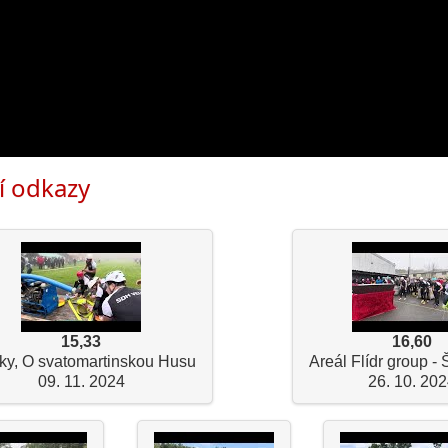
í odkazy
15,33
16,60
ky, O svatomartinskou Husu
Areál Flídr group - 
09. 11. 2024
26. 10. 20