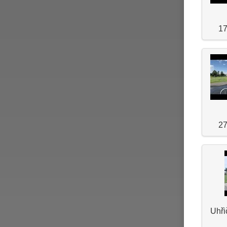
17
27
Uhři