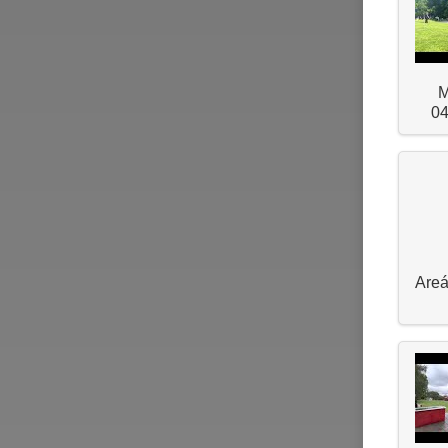
M
04
Areá