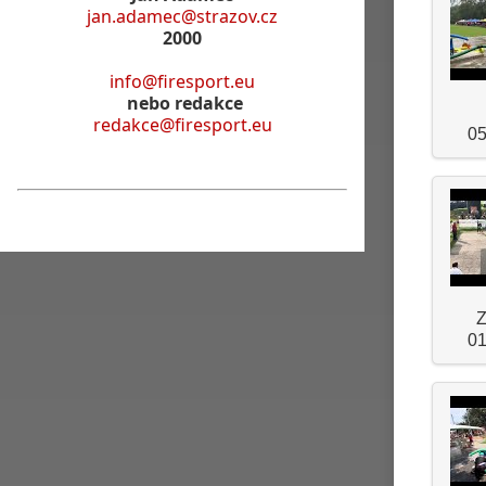
jan.adamec@strazov.cz
2000
info@firesport.eu
nebo redakce
redakce@firesport.eu
05
Z
01