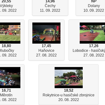
20,55
14,96
NP
Výkleky
Čechy
Dolany
. 09. 2022
11. 09. 2022
10. 09. 2022
18,80
17,45
17,26
Hlubočky
Haňovice
Lobodice - hasičský
. 09. 2022
27. 08. 2022
27. 08. 2022
16,71
18,52
Měrotín
Rokytnice-u hasičské zbrojnice
. 08. 2022
20. 08. 2022