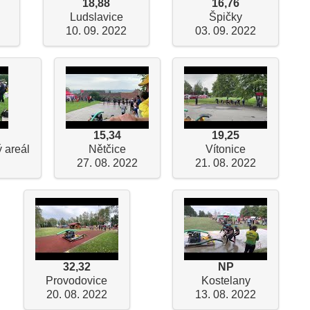
18,88
16,76
Ludslavice
Špičky
10. 09. 2022
03. 09. 2022
15,34
19,25
 areál
Nětčice
Vítonice
27. 08. 2022
21. 08. 2022
32,32
NP
Provodovice
Kostelany
20. 08. 2022
13. 08. 2022