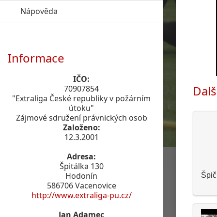
Nápověda
click to expand contents
Informace
IČO:
Dalš
70907854
"Extraliga České republiky v požárním
útoku"
Zájmové sdružení právnických osob
Založeno:
12.3.2001
Adresa:
Špitálka 130
Hodonín
Špič
586706 Vacenovice
http://www.extraliga-pu.cz/
Jan Adamec