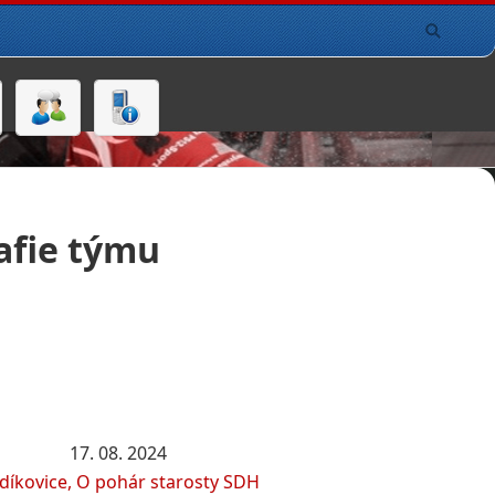
afie týmu
17. 08. 2024
díkovice, O pohár starosty SDH