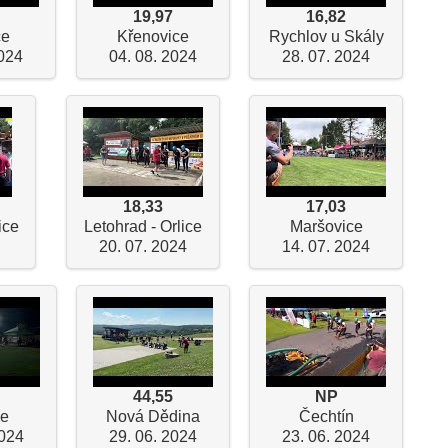
19,97
16,82
ce
Křenovice
Rychlov u Skály
2024
04. 08. 2024
28. 07. 2024
18,33
17,03
ice
Letohrad - Orlice
Maršovice
20. 07. 2024
14. 07. 2024
44,55
NP
ce
Nová Dědina
Čechtín
2024
29. 06. 2024
23. 06. 2024