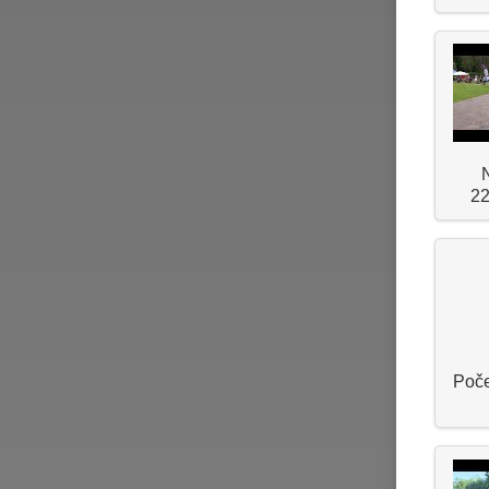
22
Poče