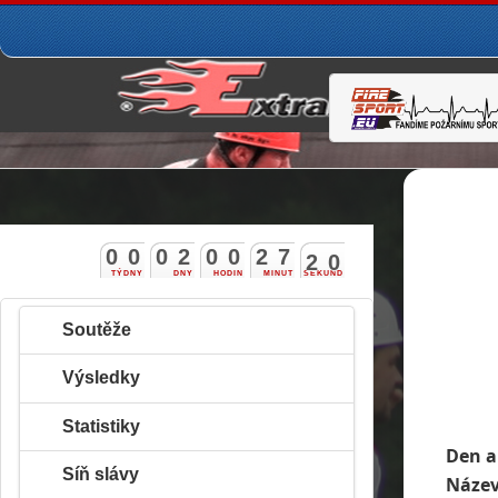
0
0
0
2
0
0
2
7
1
8
9
TÝDNY
DNY
HODIN
MINUT
SEKUND
Soutěže
Výsledky
Statistiky
Den a
Síň slávy
Název