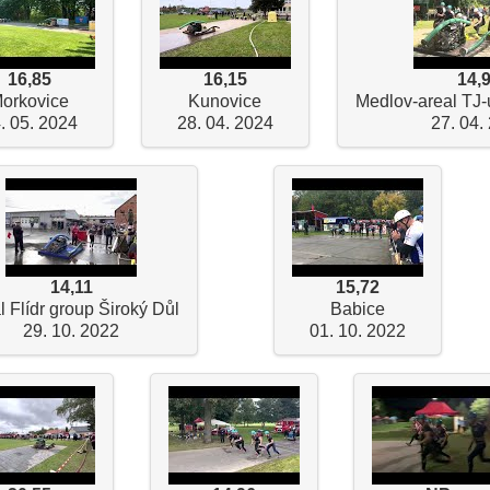
16,85
16,15
14,
orkovice
Kunovice
Medlov-areal TJ-
. 05. 2024
28. 04. 2024
27. 04.
14,11
15,72
l Flídr group Široký Důl
Babice
29. 10. 2022
01. 10. 2022