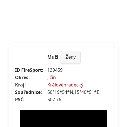
Muži
Ženy
ID FireSport:
139459
Okres:
Jičín
Kraj:
Královéhradecký
Souřadnice:
50°19*54*N,15°40*51*E
PSČ:
507 76