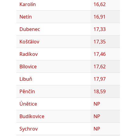
Karolín
16,62
Netín
16,91
Dubenec
17,33
Košťálov
17,35
Radíkov
17,46
Bílovice
17,62
Libuň
17,97
Pěnčín
18,59
Únětice
NP
Budíkovice
NP
Sychrov
NP