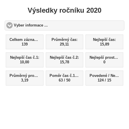
Výsledky ročníku 2020
Vyber informace ...
click to expand contents
Celkem záznamů:
Průměrný čas:
Nejlepší čas:
139
29,11
15,89
Nejlepší čas č.1:
Nejlepší čas č.2:
Nejlepší prostřik:
10,00
15,78
0
Průměrný prostřik
Poměr čas č.1 (LP) / čas č.2 (PP)
Povedené / Nepovedené
3,19
63 / 50
124 / 15