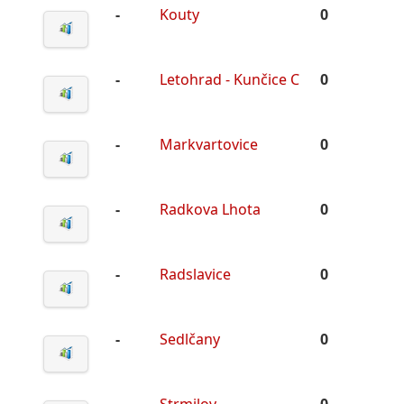
-
Kouty
0
-
Letohrad - Kunčice C
0
-
Markvartovice
0
-
Radkova Lhota
0
-
Radslavice
0
-
Sedlčany
0