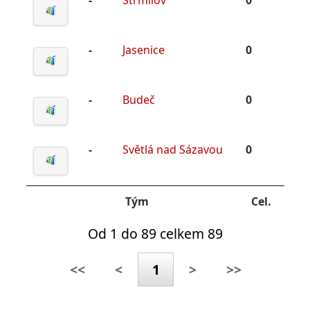
-
Strmilov
0
-
Jasenice
0
-
Budeč
0
-
Světlá nad Sázavou
0
Tým
Cel.
Od 1 do 89 celkem 89
<<
<
1
>
>>