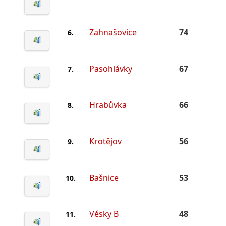
Zahnašovice
74
6.
Pasohlávky
67
7.
Hrabůvka
66
8.
Krotějov
56
9.
Bašnice
53
10.
Vésky B
48
11.