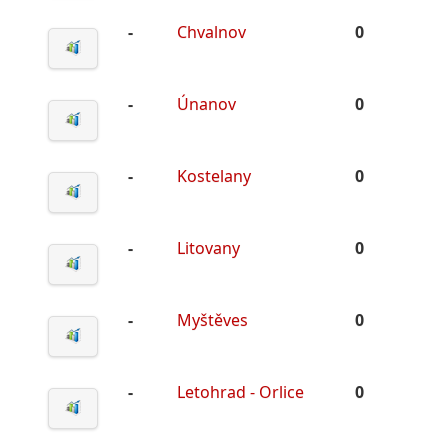
-
Chvalnov
0
-
Únanov
0
-
Kostelany
0
-
Litovany
0
-
Myštěves
0
-
Letohrad - Orlice
0