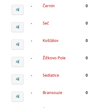
-
Černín
0
-
Seč
0
-
Košťálov
0
-
Žižkovo Pole
0
-
Sedlatice
0
-
Bransouze
0