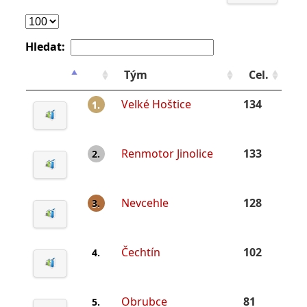
Hledat:
Tým
Cel.
Velké Hoštice
134
1.
Renmotor Jinolice
133
2.
Nevcehle
128
3.
Čechtín
102
4.
Obrubce
81
5.