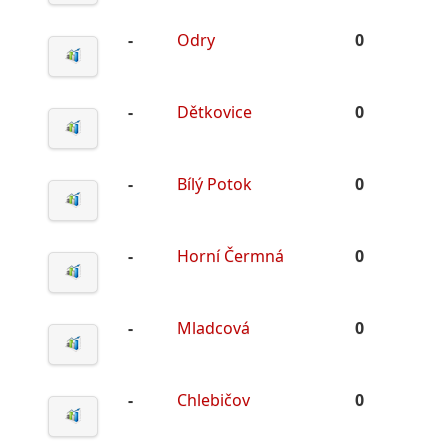
-
Odry
0
-
Dětkovice
0
-
Bílý Potok
0
-
Horní Čermná
0
-
Mladcová
0
-
Chlebičov
0