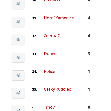
Prchalov
4
30.
Horní Kamenice
4
31.
Zderaz C
4
32.
Dubenec
3
33.
Police
1
34.
Český Rudolec
1
35.
-
Trnov
0