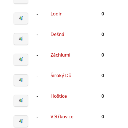
-
Lodín
0
-
Dešná
0
-
Záchlumí
0
-
Široký Důl
0
-
Hoštice
0
-
Větřkovice
0