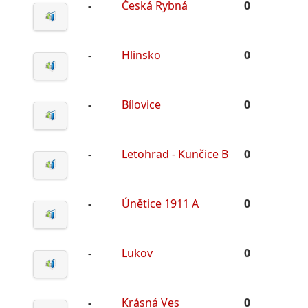
-
Česká Rybná
0
-
Hlinsko
0
-
Bílovice
0
-
Letohrad - Kunčice B
0
-
Únětice 1911 A
0
-
Lukov
0
-
Krásná Ves
0