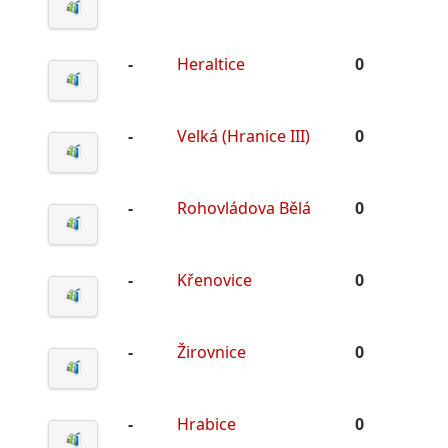
-
Heraltice
0
-
Velká (Hranice III)
0
-
Rohovládova Bělá
0
-
Křenovice
0
-
Žirovnice
0
-
Hrabice
0