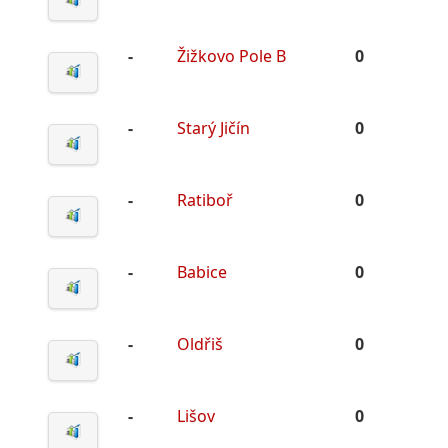
-
Žižkovo Pole B
0
-
Starý Jičín
0
-
Ratiboř
0
-
Babice
0
-
Oldřiš
0
-
Lišov
0