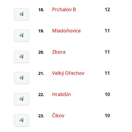
Prchalov B
12
18.
Mladoňovice
11
19.
Zbora
11
20.
Velký Ořechov
11
21.
Hrabišín
10
22.
Čikov
10
23.