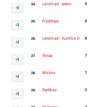
Letohrad - Jeleni
9
24.
Frýdštejn
8
25.
Letohrad - Kunčice D
8
26.
Sloup
7
27.
Míchov
7
28.
Radíkov
5
29.