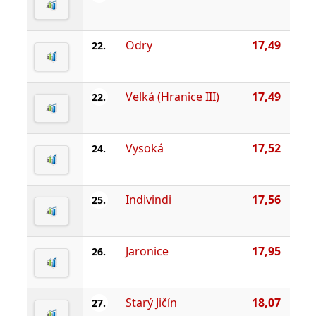
Odry
17,49
22.
Velká (Hranice III)
17,49
22.
Vysoká
17,52
24.
Indivindi
17,56
25.
Jaronice
17,95
26.
Starý Jičín
18,07
27.