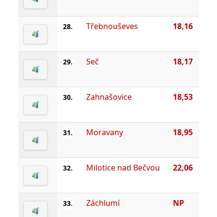
Třebnouševes
18,16
28.
Seč
18,17
29.
Zahnašovice
18,53
30.
Moravany
18,95
31.
Milotice nad Bečvou
22,06
32.
Záchlumí
NP
33.