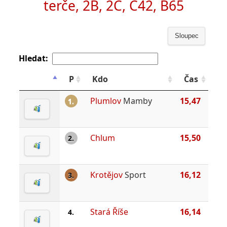
terče, 2B, 2C, C42, B65
Sloupec
Hledat:
P
Kdo
Čas
Plumlov
Mamby
15,47
1.
Chlum
15,50
2.
Krotějov
Sport
16,12
3.
Stará Říše
16,14
4.