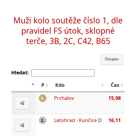
Muži kolo soutěže číslo 1, dle
pravidel FS útok, sklopné
terče, 3B, 2C, C42, B65
Sloupec
Hledat:
P
Kdo
Čas
Prchalov
15,98
1.
Letohrad - Kunčice
D
16,11
2.