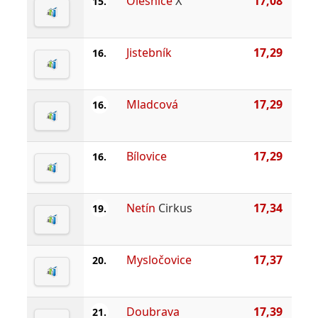
Olešnice
X
17,08
15.
Jistebník
17,29
16.
Mladcová
17,29
16.
Bílovice
17,29
16.
Netín
Cirkus
17,34
19.
Mysločovice
17,37
20.
Doubrava
17,39
21.