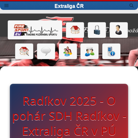
Extraliga ČR
Radíkov 2025 - O
pohár SDH Radíkov -
Extraliga ČR v PÚ