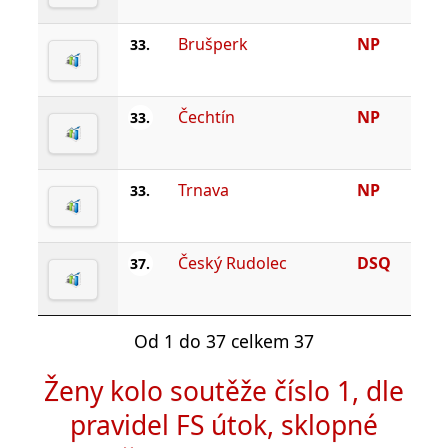
Brušperk
NP
33.
Čechtín
NP
33.
Trnava
NP
33.
Český Rudolec
DSQ
37.
Od 1 do 37 celkem 37
Ženy kolo soutěže číslo 1, dle
pravidel FS útok, sklopné