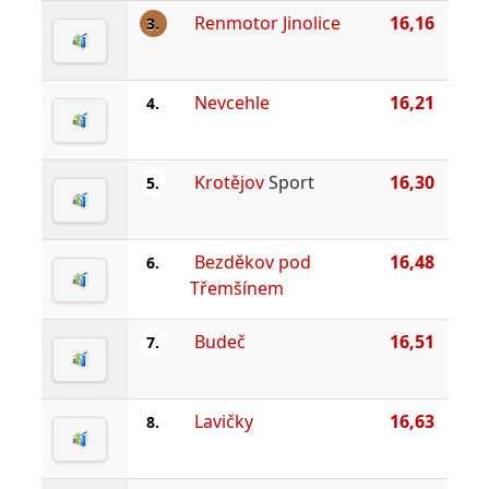
Renmotor Jinolice
16,16
3.
Nevcehle
16,21
4.
Krotějov
Sport
16,30
5.
Bezděkov pod
16,48
6.
Třemšínem
Budeč
16,51
7.
Lavičky
16,63
8.