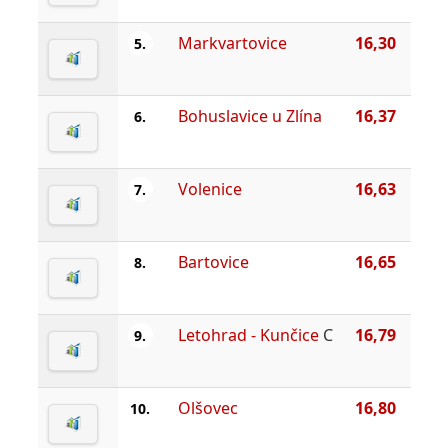
Markvartovice
16,30
5.
Bohuslavice u Zlína
16,37
6.
Volenice
16,63
7.
Bartovice
16,65
8.
Letohrad - Kunčice
C
16,79
9.
Olšovec
16,80
10.