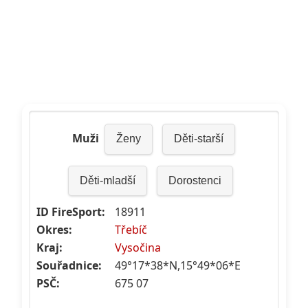
Muži
Ženy
Děti-starší
Děti-mladší
Dorostenci
ID FireSport:
18911
Okres:
Třebíč
Kraj:
Vysočina
Souřadnice:
49°17*38*N,15°49*06*E
PSČ:
675 07