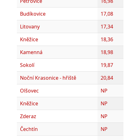
Petrovice
16,98
Budíkovice
17,08
Litovany
17,34
Kněžice
18,36
Kamenná
18,98
Sokolí
19,87
Noční Krasonice - hřiště
20,84
Olšovec
NP
Kněžice
NP
Zderaz
NP
Čechtín
NP