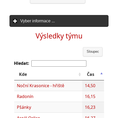
Vyber informace ...
click to expand contents
Výsledky týmu
Sloupec
Hledat:
Kde
Čas
Noční Krasonice - hřiště
14,50
Radonín
16,15
Pšánky
16,23
Areál Orlice
16,27